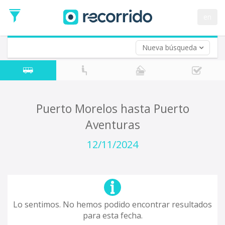
en
Nueva búsqueda
¿De dónde partes?
*
Acayucan
Origen
¿A dónde quieres ir?
Puerto Morelos hasta Puerto
*
Aventuras
Destino
Ida
12/11/2024
*
Fecha
de
Vuelta (opcional)
Ida
Fecha
de
Lo sentimos. No hemos podido encontrar resultados
Vuelta
para esta fecha.