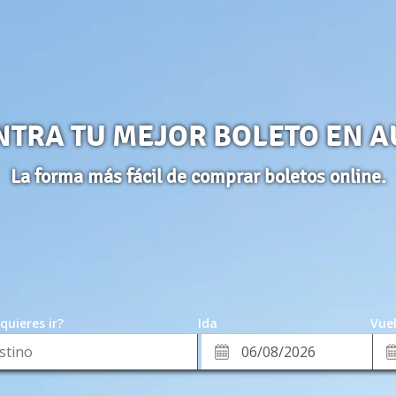
NTRA TU MEJOR BOLETO EN A
La forma más fácil de comprar boletos online.
quieres ir?
Ida
Vuel
*
Fe
Fecha
de
de
Vue