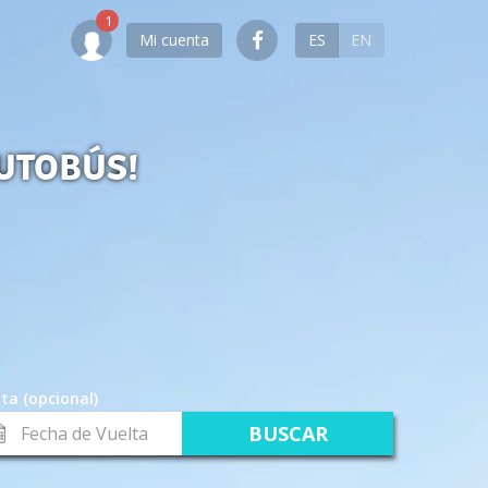
Mi cuenta
ES
EN
UTOBÚS!
ta (opcional)
cha
lta