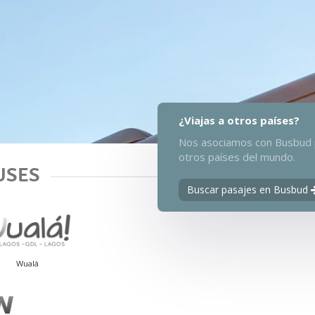
Ida
¿Viajas a otros países?
Nos asociamos con Busbud p
otros países del mundo.
USES
Buscar pasajes en Busbud
Wualá