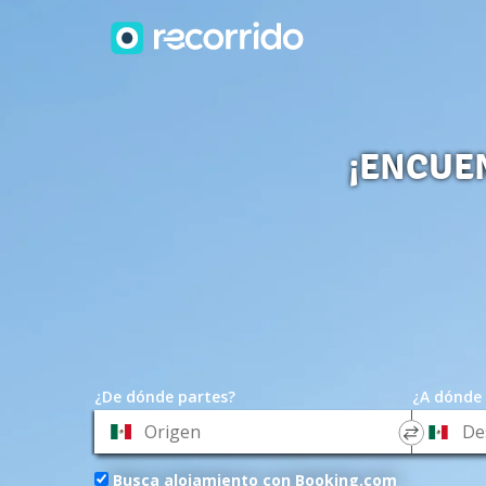
¡ENCUE
¿De dónde partes?
¿A dónde 
*
*
Origen
Destino
Busca alojamiento con Booking.com