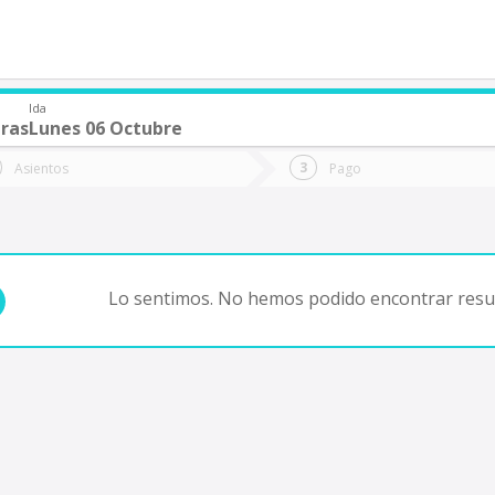
Ida
ras
Lunes 06 Octubre
de quieres ir?
Ida
Vuelta
Asientos
Pago
*
Fec
Fecha
de
de
Vuel
Ida
Lo sentimos. No hemos podido encontrar resul