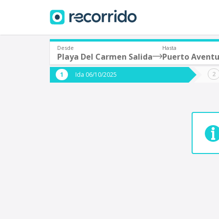
Desde
Hasta
Playa Del Carmen Salida
Puerto Aventu
¿De dónde partes?
¿A dón
Ida 06/10/2025
*
*
Acayucan
Origen
Destino