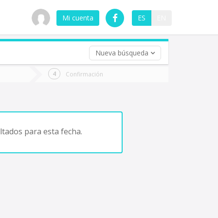
Mi cuenta
ES
EN
Nueva búsqueda
 (opcional)
Confirmación
ha
ta
tados para esta fecha.