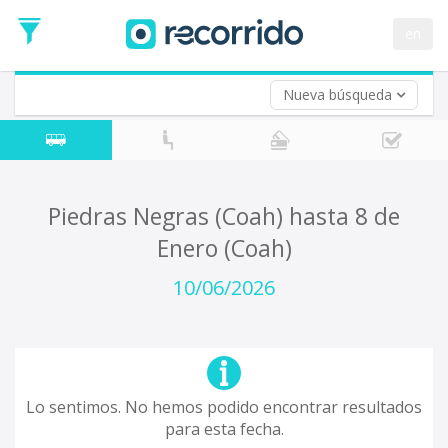
en
Nueva búsqueda
¿De dónde partes?
*
Acayucan
Origen
¿A dónde quieres ir?
Piedras Negras (Coah) hasta 8 de
*
Enero (Coah)
Destino
Ida
10/06/2026
*
Fecha
de
Vuelta (opcional)
Ida
Fecha
de
Lo sentimos. No hemos podido encontrar resultados
Vuelta
para esta fecha.