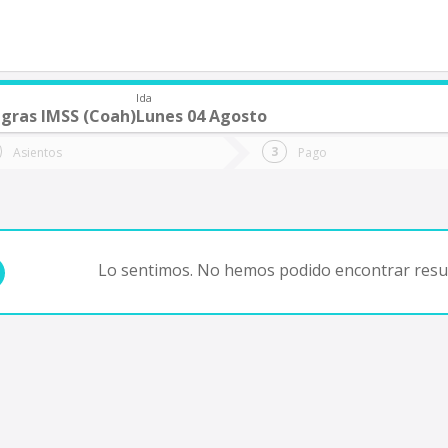
Ida
egras IMSS (Coah)
Lunes 04 Agosto
de quieres ir?
Ida
Vuelta
Asientos
Pago
*
Fec
Fecha
de
de
Vuel
Ida
Lo sentimos. No hemos podido encontrar resul