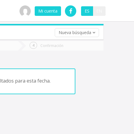
Mi cuenta
ES
EN
Nueva búsqueda
 (opcional)
Confirmación
ha
ta
tados para esta fecha.