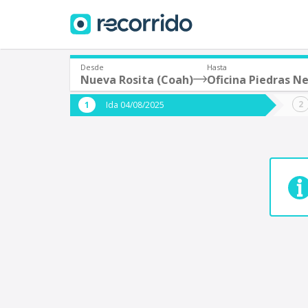
Desde
Hasta
Nueva Rosita (Coah)
Oficina Piedras N
¿De dónde partes?
¿A dón
Ida 04/08/2025
*
*
Acayucan
Origen
Destino