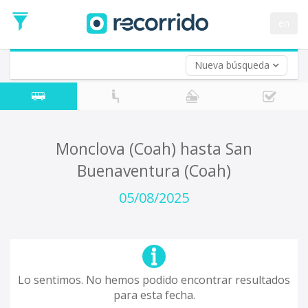
en
Nueva búsqueda
¿De dónde partes?
*
Acayucan
Origen
¿A dónde quieres ir?
Monclova (Coah) hasta San
*
Buenaventura (Coah)
Destino
Ida
05/08/2025
*
Fecha
de
Vuelta (opcional)
Ida
Fecha
de
Lo sentimos. No hemos podido encontrar resultados
Vuelta
para esta fecha.