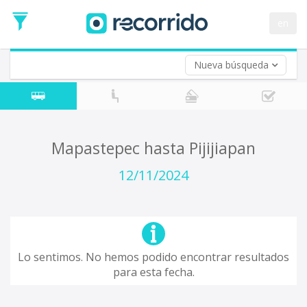
en
Nueva búsqueda
¿De dónde partes?
*
Mapastepec
Origen
¿A dónde quieres ir?
Mapastepec hasta Pijijiapan
*
Destino
12/11/2024
Ida
*
Fecha
de
Vuelta (opcional)
Ida
Fecha
Lo sentimos. No hemos podido encontrar resultados
de
para esta fecha.
Vuelta