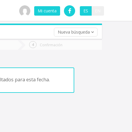
Mi cuenta
ES
EN
Nueva búsqueda
 (opcional)
Confirmación
ha
ta
tados para esta fecha.