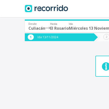
Desde
Hasta
Ida
Culiacán
El Rosario
Miércoles 13 Novie
¿De dónde partes?
¿A dón
Ida 13/11/2024
*
*
Culiacán
Origen
Destino