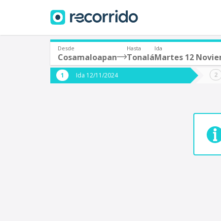
Desde
Hasta
Ida
Cosamaloapan
Tonalá
Martes 12 Novi
¿De dónde partes?
¿A dón
Ida 12/11/2024
*
*
Acayucan
Origen
Destino