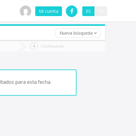
Mi cuenta
ES
EN
Nueva búsqueda
 (opcional)
Confirmación
ha
ta
tados para esta fecha.