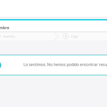
embre
de quieres ir?
Ida
Vuelta
Asientos
Pago
*
Fec
Fecha
de
de
Vuel
Ida
Lo sentimos. No hemos podido encontrar resul