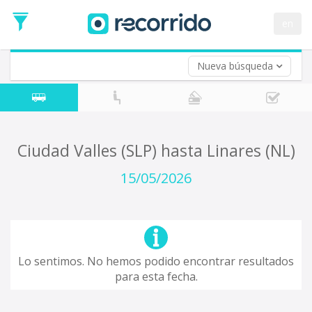
en
Nueva búsqueda
¿De dónde partes?
*
Acayucan
Origen
¿A dónde quieres ir?
Ciudad Valles (SLP) hasta Linares (NL)
*
Destino
15/05/2026
Ida
*
Fecha
de
Vuelta (opcional)
Ida
Fecha
Lo sentimos. No hemos podido encontrar resultados
de
para esta fecha.
Vuelta