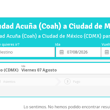
iudad Acuña (Coah) a Ciudad de 
ad Acuña (Coah) a Ciudad de México (CDMX) par
 quieres ir?
Ida
Vuel
*
Fech
o
Fecha
de
de
Vuel
Ida
Ida
co (CDMX)
Viernes 07 Agosto
Asientos
Pago
Lo sentimos. No hemos podido encontrar resul