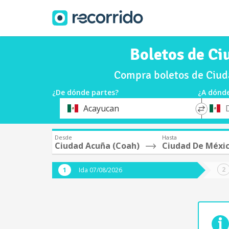
Boletos de C
Compra boletos de Ciud
¿De dónde partes?
¿A dónde
*
*
Acayucan
Origen
Destin
Desde
Hasta
Ciudad Acuña (Coah)
Ciudad De Méxi
Ida 07/08/2026