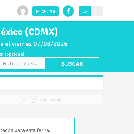
Mi cuenta
ES
EN
México (CDMX)
a el viernes 07/08/2026
ta (opcional)
a
ta
Confirmación
tados para esta fecha.