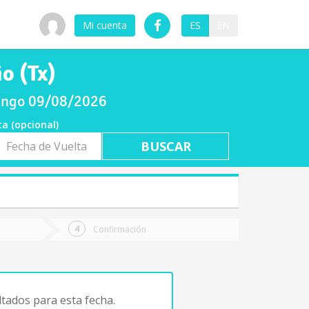
Mi cuenta
ES
EN
o (Tx)
mingo 09/08/2026
ta (opcional)
a
ta
Confirmación
tados para esta fecha.