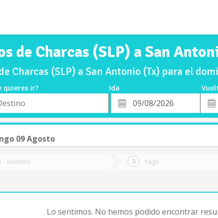
os de Charcas (SLP) a San Antoni
de Charcas (SLP) a San Antonio (Tx) para el do
 quieres ir?
Ida
Vuel
*
Fech
o
Fecha
de
de
Vuel
Ida
ngo 09 Agosto
Asientos
Pago
Lo sentimos. No hemos podido encontrar resul