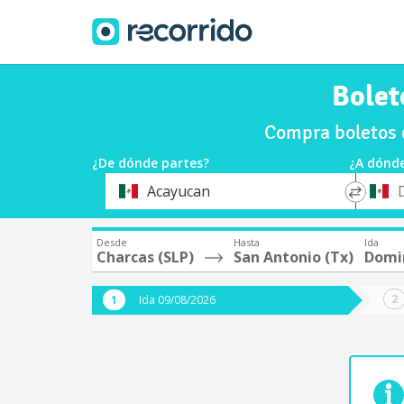
Bolet
Compra boletos 
¿De dónde partes?
¿A dónde
*
*
Acayucan
Origen
Destin
Desde
Hasta
Ida
Charcas (SLP)
San Antonio (Tx)
Domi
Ida 09/08/2026