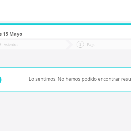
s 15 Mayo
de quieres ir?
Ida
Vuelta
Asientos
Pago
*
Fec
Fecha
de
de
Vuel
Ida
Lo sentimos. No hemos podido encontrar resul