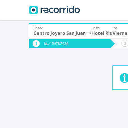
Desde
Hasta
Ida
Centro Joyero San Juan
Hotel Riu
Vierne
¿De dónde partes?
¿A dón
Ida 15/05/2026
*
*
Acayucan
Origen
Destino