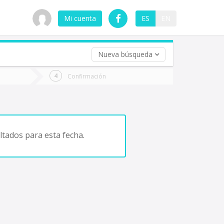
Mi cuenta
ES
EN
Nueva búsqueda
 (opcional)
Confirmación
ha
ta
tados para esta fecha.