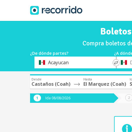
Boletos
Compra boletos d
¿De dónde partes?
¿A dónde
*
*
Acayucan
Origen
Destin
Desde
Hasta
I
Castaños (Coah)
El Marquez (Coah)
Ida 08/08/2026