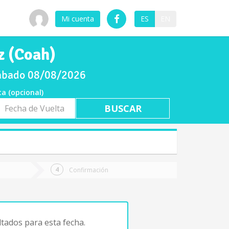
Mi cuenta
ES
EN
z (Coah)
sábado 08/08/2026
ta (opcional)
a
ta
Confirmación
tados para esta fecha.