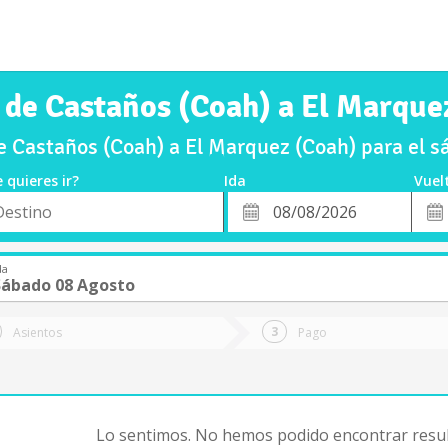
 de Castaños (Coah) a El Marque
e Castaños (Coah) a El Marquez (Coah) para el 
 quieres ir?
Ida
Vuel
*
Fech
o
Fecha
de
de
Vuel
Ida
da
Sábado 08 Agosto
Asientos
Pago
Lo sentimos. No hemos podido encontrar resul