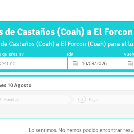
s de Castaños (Coah) a El Forcon
de Castaños (Coah) a El Forcon (Coah) para el 
 quieres ir?
Ida
Vuel
*
Fech
o
Fecha
de
de
Vuel
Ida
nes 10 Agosto
Asientos
Pago
Lo sentimos. No hemos podido encontrar resul