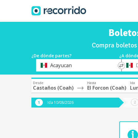
Boleto
Compra boletos 
¿De dónde partes?
¿A dónde
*
*
Acayucan
Origen
Destin
Desde
Hasta
Ida
Castaños (Coah)
El Forcon (Coah)
Lu
Ida 10/08/2026