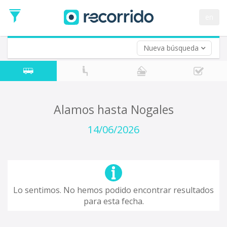
en
Nueva búsqueda
¿De dónde partes?
*
Acayucan
Origen
¿A dónde quieres ir?
Alamos hasta Nogales
*
Destino
14/06/2026
Ida
*
Fecha
de
Vuelta (opcional)
Ida
Fecha
Lo sentimos. No hemos podido encontrar resultados
de
para esta fecha.
Vuelta