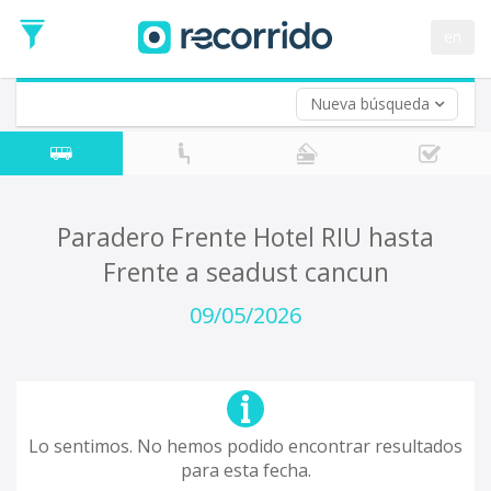
en
Nueva búsqueda
¿De dónde partes?
*
Acayucan
Origen
¿A dónde quieres ir?
Paradero Frente Hotel RIU hasta
*
Frente a seadust cancun
Destino
Ida
09/05/2026
*
Fecha
de
Vuelta (opcional)
Ida
Fecha
de
Lo sentimos. No hemos podido encontrar resultados
Vuelta
para esta fecha.