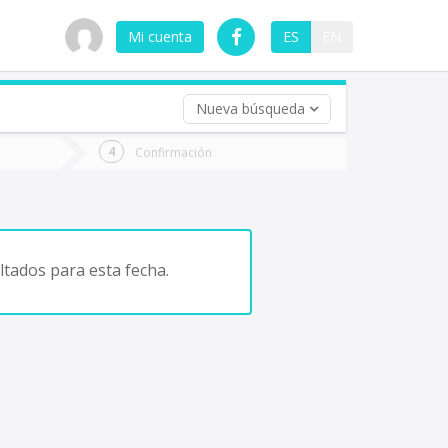
Mi cuenta
ES
EN
Nueva búsqueda
 (opcional)
Confirmación
ha
ta
tados para esta fecha.