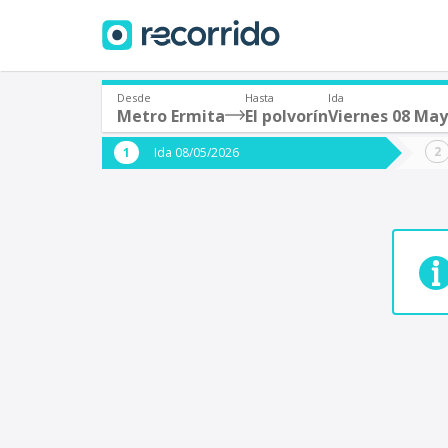
Desde
Hasta
Ida
Metro Ermita
El polvorín
Viernes 08 Ma
¿De dónde partes?
¿A dón
Ida 08/05/2026
*
*
Acayucan
Origen
Destino