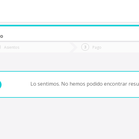
yo
de quieres ir?
Ida
Vuelta
Asientos
Pago
*
Fec
Fecha
de
de
Vuel
Ida
Lo sentimos. No hemos podido encontrar resul