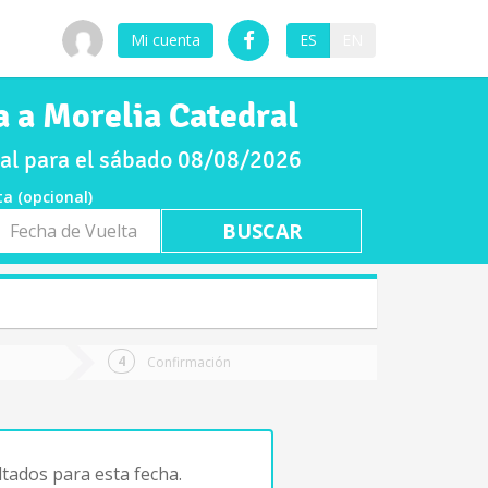
Mi cuenta
ES
EN
a a Morelia Catedral
ral para el sábado 08/08/2026
ta (opcional)
a
ta
Confirmación
tados para esta fecha.