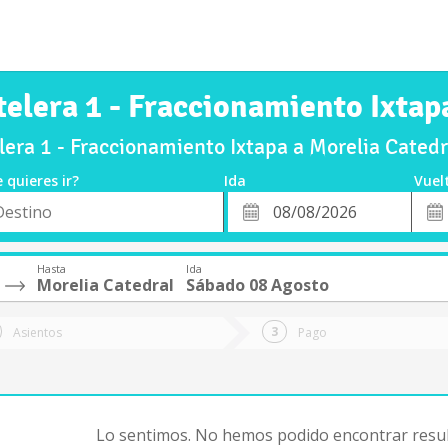
elera 1 - Fraccionamiento Ixtap
era 1 - Fraccionamiento Ixtapa a Morelia Cated
 quieres ir?
Ida
Vuel
*
Fech
o
Fecha
de
de
Vuel
Ida
Hasta
Ida
Morelia Catedral
Sábado 08 Agosto
Asientos
Pago
Lo sentimos. No hemos podido encontrar resul