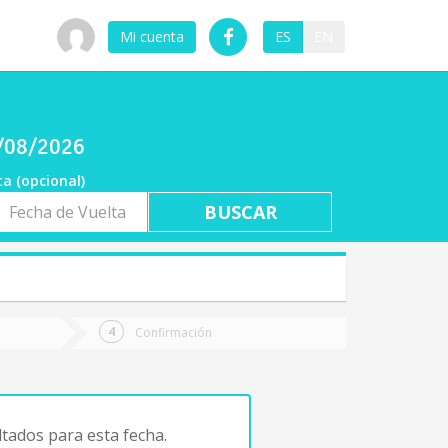
Mi cuenta
ES
EN
8/08/2026
ta (opcional)
a
ta
Confirmación
tados para esta fecha.