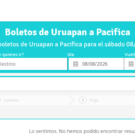
Boletos de Uruapan a Pacifica
oletos de Uruapan a Pacifica para el sábado 0
 quieres ir?
Ida
Vuel
*
Fech
o
Fecha
de
de
Vuel
Ida
Asientos
Pago
Lo sentimos. No hemos podido encontrar resul