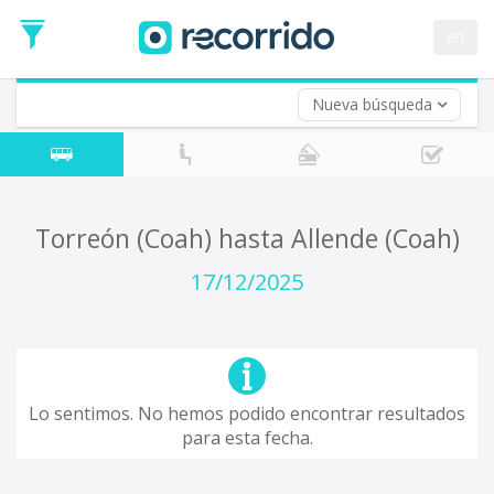
en
Nueva búsqueda
¿De dónde partes?
*
Acayucan
Origen
¿A dónde quieres ir?
Torreón (Coah) hasta Allende (Coah)
*
Destino
17/12/2025
Ida
*
Fecha
de
Vuelta (opcional)
Ida
Fecha
Lo sentimos. No hemos podido encontrar resultados
de
para esta fecha.
Vuelta