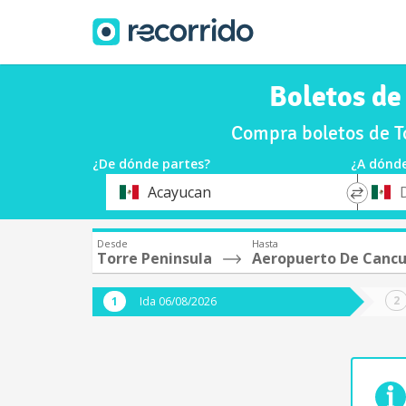
Boletos de
Compra boletos de T
¿De dónde partes?
¿A dónde
*
*
Acayucan
Origen
Destin
Desde
Hasta
Torre Peninsula
Aeropuerto De Cancu
Ida 06/08/2026