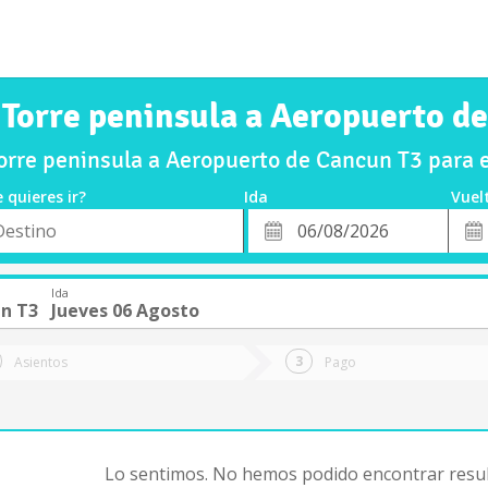
 Torre peninsula a Aeropuerto d
orre peninsula a Aeropuerto de Cancun T3 para 
 quieres ir?
Ida
Vuel
*
Fech
o
Fecha
de
de
Vuel
Ida
Ida
n T3
Jueves 06 Agosto
Asientos
Pago
Lo sentimos. No hemos podido encontrar resul