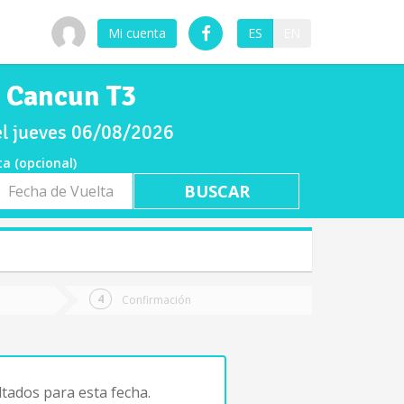
Mi cuenta
ES
EN
e Cancun T3
el jueves 06/08/2026
ta (opcional)
a
ta
Confirmación
tados para esta fecha.