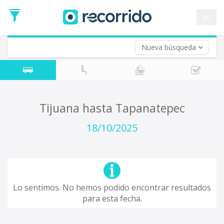
Fecha
de
en
Vuelta (opcional)
Ida
Fecha
de
Nueva búsqueda
Vuelta
Tijuana hasta Tapanatepec
18/10/2025
Lo sentimos. No hemos podido encontrar resultados
para esta fecha.