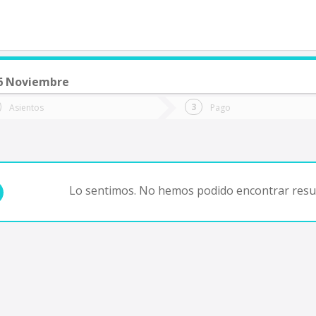
06 Noviembre
de quieres ir?
Ida
Vuelta
Asientos
Pago
*
Fec
Fecha
de
de
Vuel
Ida
Lo sentimos. No hemos podido encontrar resul