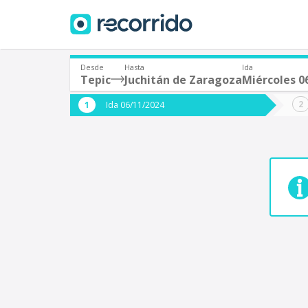
Desde
Hasta
Ida
Tepic
Juchitán de Zaragoza
Miércoles 
¿De dónde partes?
¿A dón
Ida 06/11/2024
*
*
Tepic
Origen
Destino