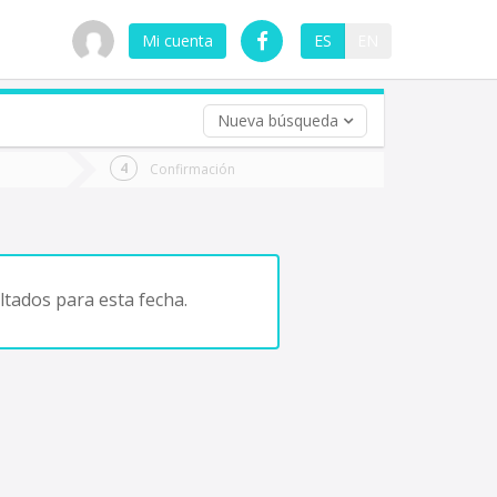
Mi cuenta
ES
EN
Nueva búsqueda
 (opcional)
Confirmación
ha
ta
tados para esta fecha.