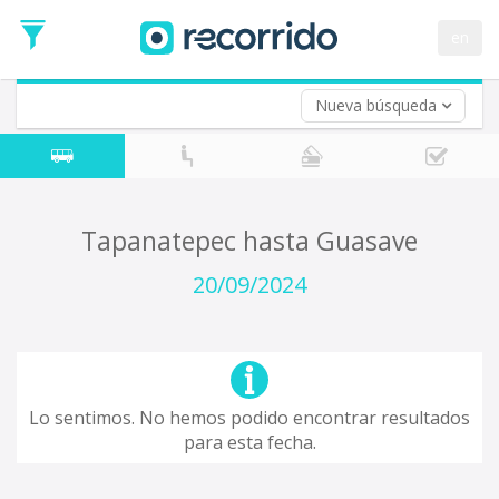
en
Nueva búsqueda
¿De dónde partes?
*
Tapanatepec
Origen
¿A dónde quieres ir?
Tapanatepec hasta Guasave
*
Destino
20/09/2024
Ida
*
Fecha
de
Vuelta (opcional)
Ida
Fecha
Lo sentimos. No hemos podido encontrar resultados
de
para esta fecha.
Vuelta