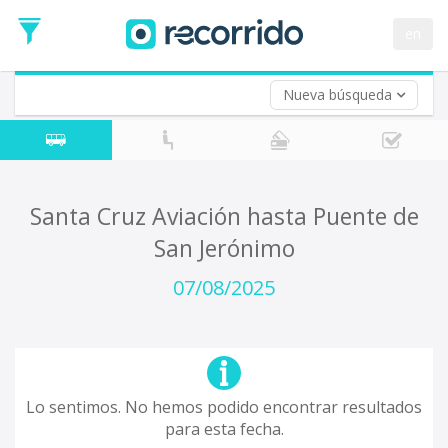
en
Nueva búsqueda
¿De dónde partes?
*
Acayucan
Origen
¿A dónde quieres ir?
Santa Cruz Aviación hasta Puente de
*
San Jerónimo
Destino
Ida
07/08/2025
*
Fecha
de
Vuelta (opcional)
Ida
Fecha
de
Lo sentimos. No hemos podido encontrar resultados
Vuelta
para esta fecha.