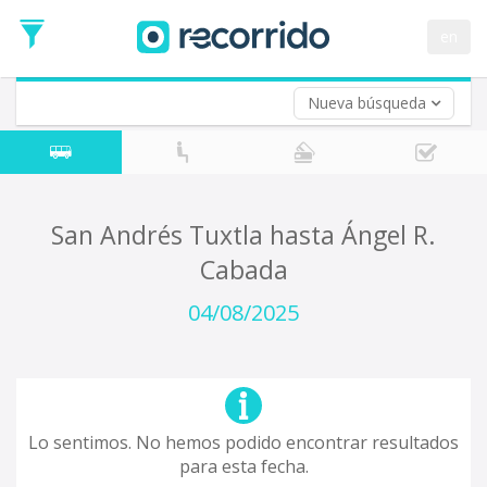
en
Nueva búsqueda
¿De dónde partes?
*
Acayucan
Origen
¿A dónde quieres ir?
San Andrés Tuxtla hasta Ángel R.
*
Cabada
Destino
Ida
04/08/2025
*
Fecha
de
Vuelta (opcional)
Ida
Fecha
de
Lo sentimos. No hemos podido encontrar resultados
Vuelta
para esta fecha.