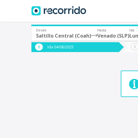
Desde
Hasta
Ida
Saltillo Central (Coah)
Venado (SLP)
Lun
¿De dónde partes?
¿A dón
Ida 04/08/2025
*
*
Acayucan
Origen
Destino