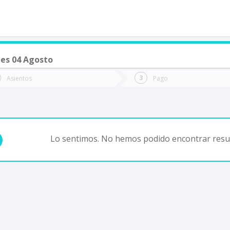
es 04 Agosto
de quieres ir?
Ida
Vuelta
Asientos
Pago
*
Fec
Fecha
de
de
Vuel
Ida
Lo sentimos. No hemos podido encontrar resul