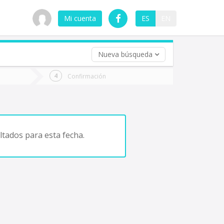
Mi cuenta
ES
EN
Nueva búsqueda
 (opcional)
Confirmación
ha
ta
tados para esta fecha.