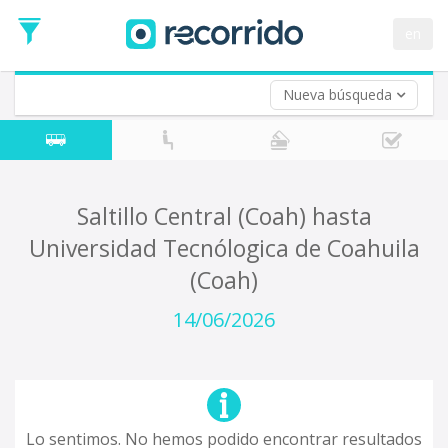
en
Nueva búsqueda
¿De dónde partes?
*
Acayucan
Origen
¿A dónde quieres ir?
Saltillo Central (Coah) hasta
*
Universidad Tecnólogica de Coahuila
Destino
(Coah)
Ida
*
14/06/2026
Fecha
de
Vuelta (opcional)
Ida
Fecha
de
Vuelta
Lo sentimos. No hemos podido encontrar resultados