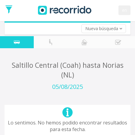
en
Nueva búsqueda
¿De dónde partes?
*
Acayucan
Origen
¿A dónde quieres ir?
Saltillo Central (Coah) hasta Norias
*
(NL)
Destino
Ida
05/08/2025
*
Fecha
de
Vuelta (opcional)
Ida
Fecha
de
Lo sentimos. No hemos podido encontrar resultados
Vuelta
para esta fecha.