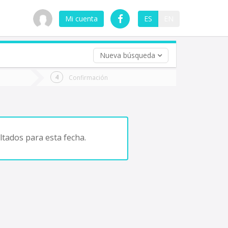
Mi cuenta
ES
EN
Nueva búsqueda
 (opcional)
Confirmación
ha
ta
tados para esta fecha.