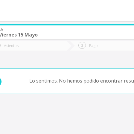
Ida
Viernes 15 Mayo
de quieres ir?
Ida
Vuelta
Asientos
Pago
*
Fec
Fecha
de
de
Vuel
Ida
Lo sentimos. No hemos podido encontrar resul