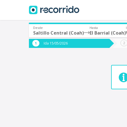
Desde
Hasta
Saltillo Central (Coah)
El Barrial (Coah)
¿De dónde partes?
¿A dón
Ida 15/05/2026
*
*
Acayucan
Origen
Destino