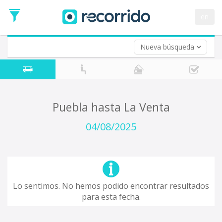
en
Nueva búsqueda
¿De dónde partes?
*
Puebla
Origen
¿A dónde quieres ir?
Puebla hasta La Venta
*
Destino
04/08/2025
Ida
*
Fecha
de
Vuelta (opcional)
Ida
Fecha
Lo sentimos. No hemos podido encontrar resultados
de
para esta fecha.
Vuelta