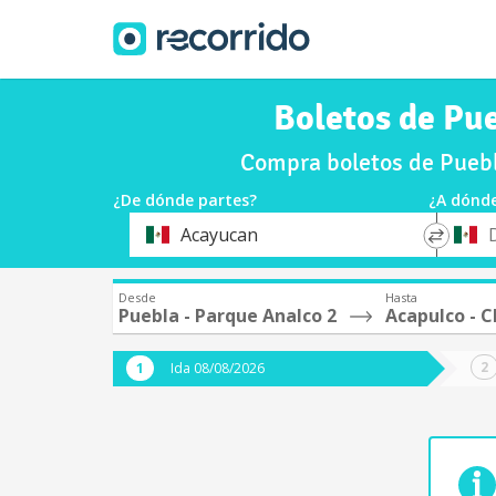
Boletos de Pue
Compra boletos de Puebl
¿De dónde partes?
¿A dónde
*
*
Acayucan
Origen
Destin
Desde
Hasta
Puebla - Parque Analco 2
Acapulco - C
Ida 08/08/2026