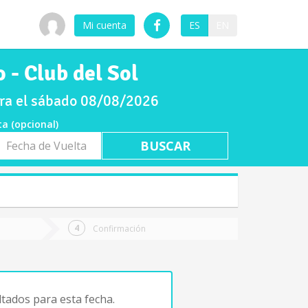
Mi cuenta
ES
EN
 - Club del Sol
ara el sábado 08/08/2026
ta (opcional)
a
ta
Confirmación
tados para esta fecha.