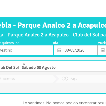
bla - Parque Analco 2 a Acapulco
a - Parque Analco 2 a Acapulco - Club del Sol p
 quieres ir?
Ida
Vuel
*
Fech
o
Fecha
de
de
Vuel
Ida
Ida
lub Del Sol
Sábado 08 Agosto
Asientos
Pago
Lo sentimos. No hemos podido encontrar resul