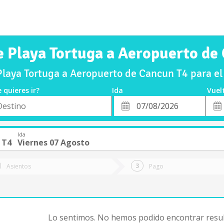
e Playa Tortuga a Aeropuerto de
laya Tortuga a Aeropuerto de Cancun T4 para e
 quieres ir?
Ida
Vuel
*
Fech
o
Fecha
de
de
Vuel
Ida
Ida
 T4
Viernes 07 Agosto
Asientos
Pago
Lo sentimos. No hemos podido encontrar resul