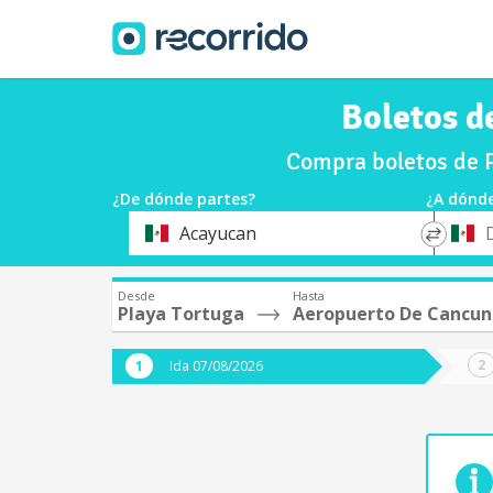
Boletos d
Compra boletos de P
¿De dónde partes?
¿A dónde
*
*
Acayucan
Origen
Destin
Desde
Hasta
Playa Tortuga
Aeropuerto De Cancun
Ida 07/08/2026