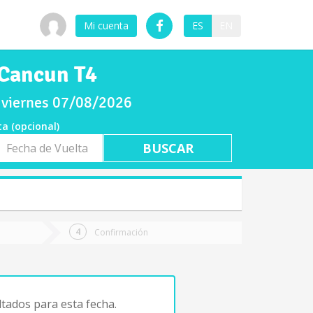
Mi cuenta
ES
EN
 Cancun T4
l viernes 07/08/2026
ta (opcional)
a
ta
Confirmación
tados para esta fecha.