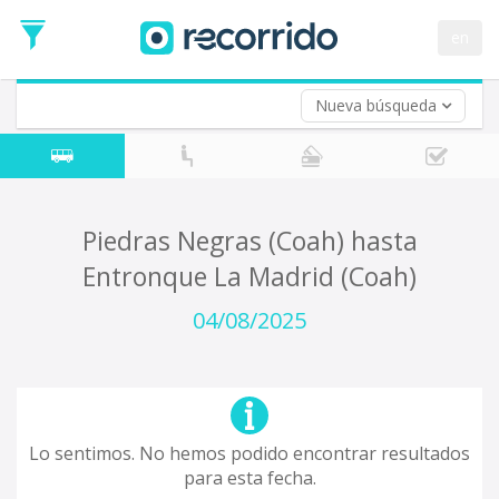
en
Nueva búsqueda
¿De dónde partes?
*
Acayucan
Origen
¿A dónde quieres ir?
Piedras Negras (Coah) hasta
*
Entronque La Madrid (Coah)
Destino
Ida
04/08/2025
*
Fecha
de
Vuelta (opcional)
Ida
Fecha
de
Lo sentimos. No hemos podido encontrar resultados
Vuelta
para esta fecha.