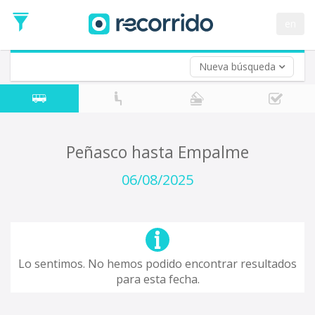
en
Nueva búsqueda
¿De dónde partes?
*
Acayucan
Origen
¿A dónde quieres ir?
Peñasco hasta Empalme
*
Destino
06/08/2025
Ida
*
Fecha
de
Vuelta (opcional)
Ida
Fecha
Lo sentimos. No hemos podido encontrar resultados
de
para esta fecha.
Vuelta