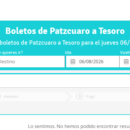
Boletos de Patzcuaro a Tesoro
oletos de Patzcuaro a Tesoro para el jueves 0
 quieres ir?
Ida
Vuel
*
Fech
o
Fecha
de
de
Vuel
Ida
Asientos
Pago
Lo sentimos. No hemos podido encontrar resul