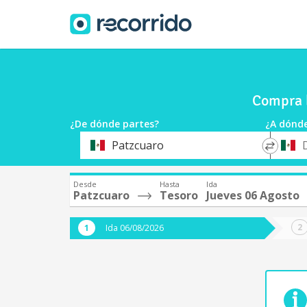
Compra b
¿De dónde partes?
¿A dónde
*
*
Patzcuaro
Origen
Destin
Desde
Hasta
Ida
Patzcuaro
Tesoro
Jueves 06 Agosto
Ida 06/08/2026