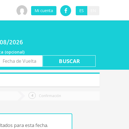
Mi cuenta
ES
EN
6/08/2026
ta (opcional)
a
ta
Confirmación
tados para esta fecha.