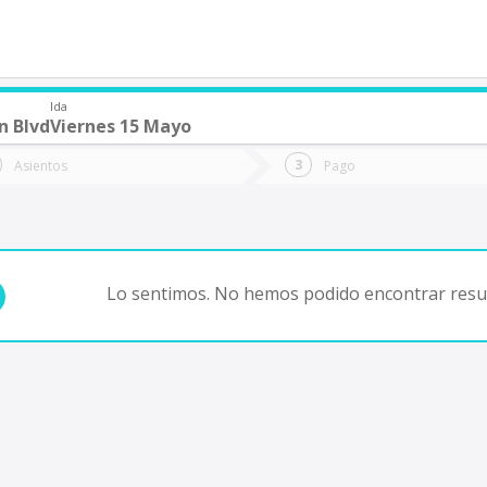
Ida
n Blvd
Viernes 15 Mayo
de quieres ir?
Ida
Vuelta
Asientos
Pago
*
Fec
Fecha
de
de
Vuel
Ida
Lo sentimos. No hemos podido encontrar resul