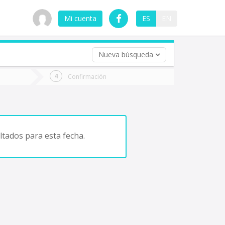
Mi cuenta
ES
EN
Nueva búsqueda
 (opcional)
Confirmación
ha
ta
tados para esta fecha.