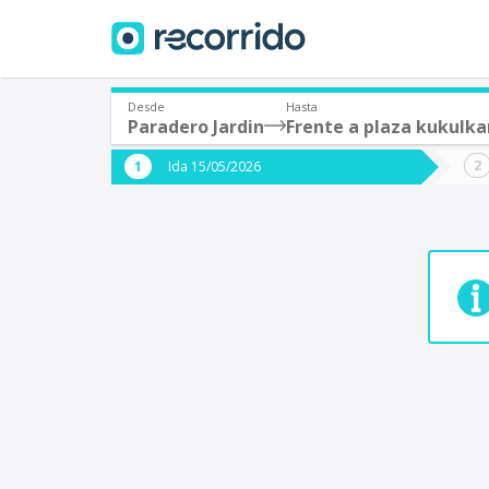
Desde
Hasta
Paradero Jardin
Frente a plaza kukulka
¿De dónde partes?
¿A dón
Ida 15/05/2026
*
*
Acayucan
Origen
Destino