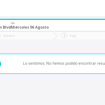
Ida
n Blvd
Miércoles 06 Agosto
de quieres ir?
Ida
Vuelta
Asientos
Pago
*
Fec
Fecha
de
de
Vuel
Ida
Lo sentimos. No hemos podido encontrar resul