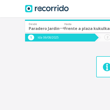
Desde
Hasta
Paradero Jardin
Frente a plaza kukulka
¿De dónde partes?
¿A dón
Ida 06/08/2025
*
*
Acayucan
Origen
Destino