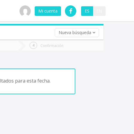
Mi cuenta
ES
EN
Nueva búsqueda
 (opcional)
Confirmación
ha
ta
tados para esta fecha.