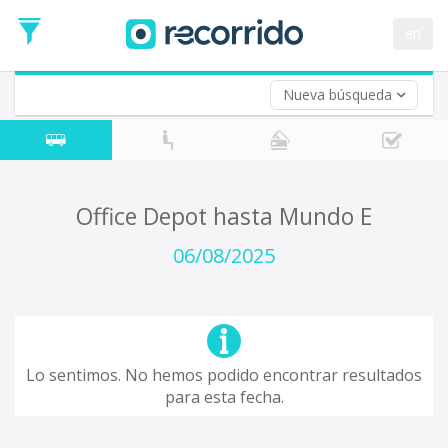
en
Nueva búsqueda
¿De dónde partes?
*
Acayucan
Origen
¿A dónde quieres ir?
Office Depot hasta Mundo E
*
Destino
06/08/2025
Ida
*
Fecha
de
Vuelta (opcional)
Ida
Fecha
Lo sentimos. No hemos podido encontrar resultados
de
para esta fecha.
Vuelta