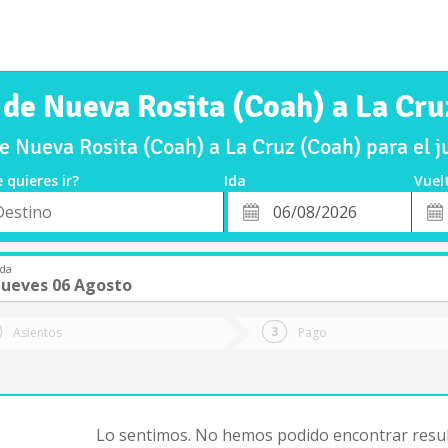
 de Nueva Rosita (Coah) a La Cru
e Nueva Rosita (Coah) a La Cruz (Coah) para el 
 quieres ir?
Ida
Vuel
*
Fech
o
Fecha
de
de
Vuel
Ida
Ida
Jueves 06 Agosto
Asientos
Pago
Lo sentimos. No hemos podido encontrar resul