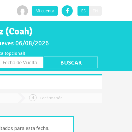
Mi cuenta
ES
EN
z (Coah)
jueves 06/08/2026
ta (opcional)
a
ta
Confirmación
tados para esta fecha.