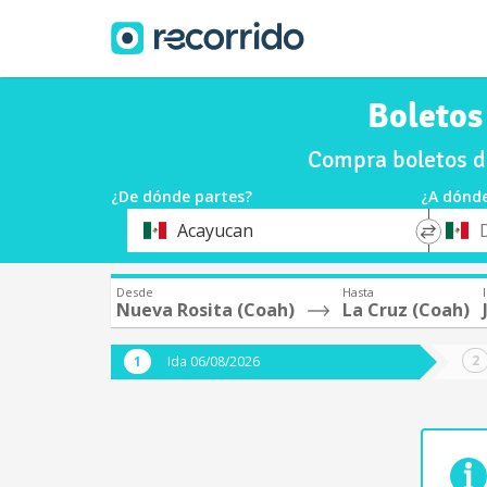
Boletos
Compra boletos d
¿De dónde partes?
¿A dónde
*
*
Acayucan
Origen
Destin
Desde
Hasta
Nueva Rosita (Coah)
La Cruz (Coah)
Ida 06/08/2026