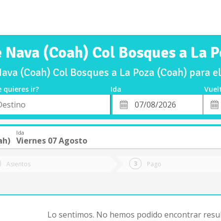
e Nava (Coah) Col Bosques a La P
ava (Coah) Col Bosques a La Poza (Coah) para e
 quieres ir?
Ida
Vuel
*
Fech
o
Fecha
de
de
Vuel
Ida
Ida
ah)
Viernes 07 Agosto
Asientos
Pago
Lo sentimos. No hemos podido encontrar resul