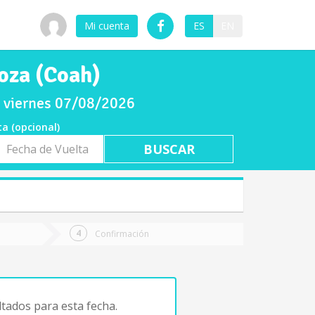
Mi cuenta
ES
EN
oza (Coah)
l viernes 07/08/2026
ta (opcional)
a
ta
Confirmación
tados para esta fecha.