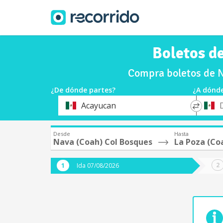
Boletos d
Compra boletos de N
¿De dónde partes?
¿A dónde
*
*
Acayucan
Origen
Destin
Desde
Hasta
Nava (Coah) Col Bosques
La Poza (Co
Ida 07/08/2026