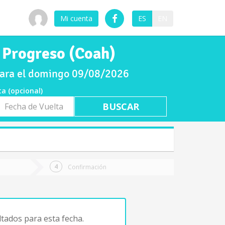
Mi cuenta
ES
EN
 Progreso (Coah)
para el domingo 09/08/2026
ta (opcional)
a
ta
Confirmación
tados para esta fecha.