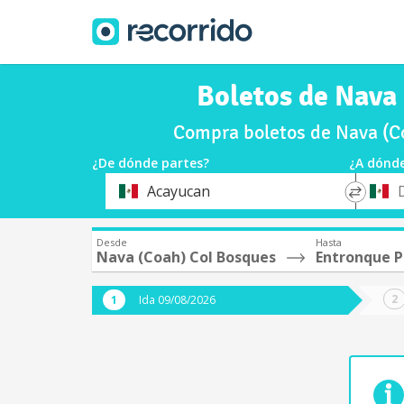
Boletos de Nava
Compra boletos de Nava (C
¿De dónde partes?
¿A dónde
*
*
Acayucan
Origen
Destin
Desde
Hasta
Nava (Coah) Col Bosques
Entronque P
Ida 09/08/2026