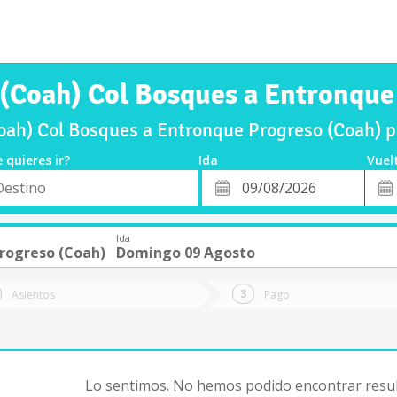
 (Coah) Col Bosques a Entronque
oah) Col Bosques a Entronque Progreso (Coah) 
 quieres ir?
Ida
Vuel
*
Fech
o
Fecha
de
de
Vuel
Ida
Ida
rogreso (Coah)
Domingo 09 Agosto
Asientos
Pago
Lo sentimos. No hemos podido encontrar resul