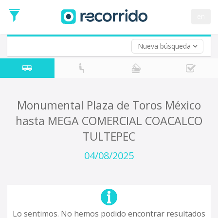
en
Nueva búsqueda
¿De dónde partes?
*
Acayucan
Origen
¿A dónde quieres ir?
Monumental Plaza de Toros México
*
hasta MEGA COMERCIAL COACALCO
Destino
TULTEPEC
Ida
*
04/08/2025
Fecha
de
Vuelta (opcional)
Ida
Fecha
de
Vuelta
Lo sentimos. No hemos podido encontrar resultados