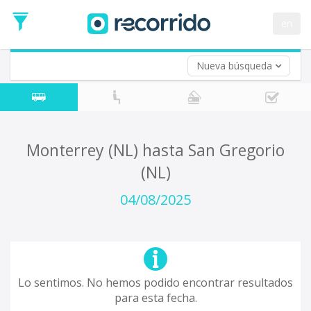
en
Nueva búsqueda
¿De dónde partes?
*
Acayucan
Origen
¿A dónde quieres ir?
Monterrey (NL) hasta San Gregorio
*
(NL)
Destino
Ida
04/08/2025
*
Fecha
de
Vuelta (opcional)
Ida
Fecha
de
Lo sentimos. No hemos podido encontrar resultados
Vuelta
para esta fecha.