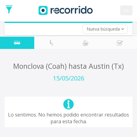
en
Nueva búsqueda
¿De dónde partes?
*
Acayucan
Origen
¿A dónde quieres ir?
Monclova (Coah) hasta Austin (Tx)
*
Destino
15/05/2026
Ida
*
Fecha
de
Vuelta (opcional)
Ida
Fecha
Lo sentimos. No hemos podido encontrar resultados
de
para esta fecha.
Vuelta