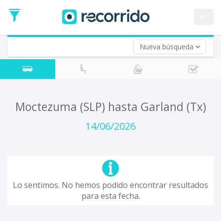
en
Nueva búsqueda
¿De dónde partes?
*
Acayucan
Origen
¿A dónde quieres ir?
Moctezuma (SLP) hasta Garland (Tx)
*
Destino
14/06/2026
Ida
*
Fecha
de
Vuelta (opcional)
Ida
Fecha
Lo sentimos. No hemos podido encontrar resultados
de
para esta fecha.
Vuelta