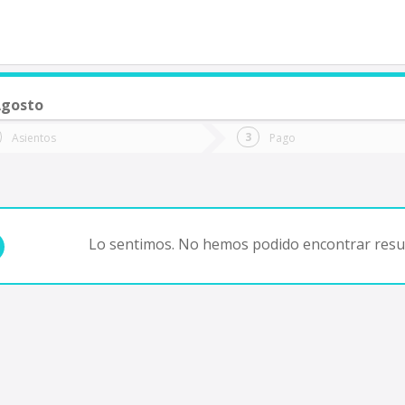
Agosto
de quieres ir?
Ida
Vuelta
Asientos
Pago
*
Fec
Fecha
de
de
Vuel
Ida
Lo sentimos. No hemos podido encontrar resul