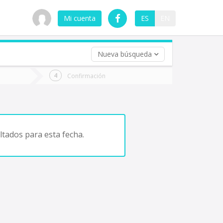
Mi cuenta
ES
EN
Nueva búsqueda
 (opcional)
Confirmación
ha
ta
tados para esta fecha.