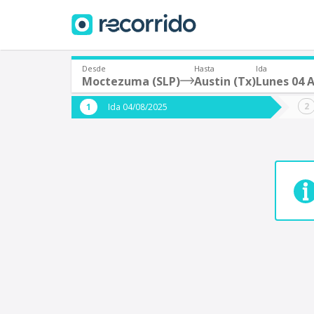
Desde
Hasta
Ida
Moctezuma (SLP)
Austin (Tx)
Lunes 04 
¿De dónde partes?
¿A dón
Ida 04/08/2025
*
*
Acayucan
Origen
Destino