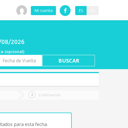
Mi cuenta
ES
EN
7/08/2026
ta (opcional)
a
ta
Confirmación
tados para esta fecha.