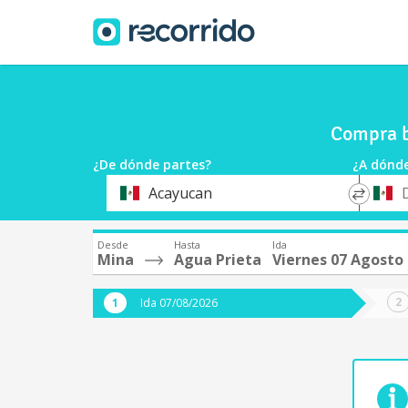
Compra b
¿De dónde partes?
¿A dónde
*
*
Acayucan
Origen
Destin
Desde
Hasta
Ida
Mina
Agua Prieta
Viernes 07 Agosto
Ida 07/08/2026