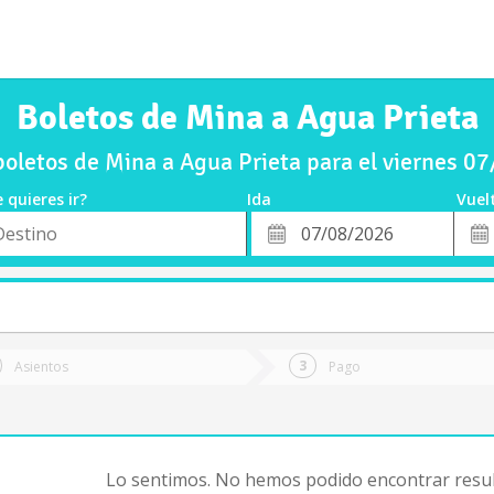
Boletos de Mina a Agua Prieta
oletos de Mina a Agua Prieta para el viernes 0
 quieres ir?
Ida
Vuel
*
Fech
o
Fecha
de
de
Vuel
Ida
Asientos
Pago
Lo sentimos. No hemos podido encontrar resul