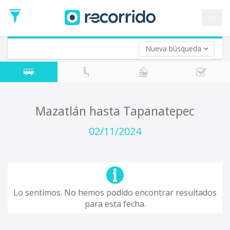
en
Nueva búsqueda
¿De dónde partes?
*
Mazatlán
Origen
¿A dónde quieres ir?
Mazatlán hasta Tapanatepec
*
Destino
02/11/2024
Ida
*
Fecha
de
Vuelta (opcional)
Ida
Fecha
Lo sentimos. No hemos podido encontrar resultados
de
para esta fecha.
Vuelta